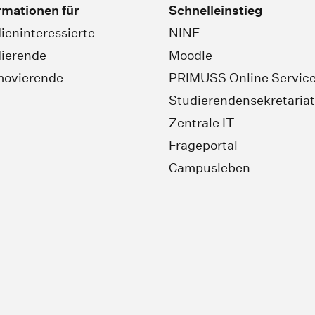
rmationen für
Schnelleinstieg
ieninteressierte
NINE
ierende
Moodle
movierende
PRIMUSS Online Servic
Studierendensekretariat
Zentrale IT
Frageportal
Campusleben