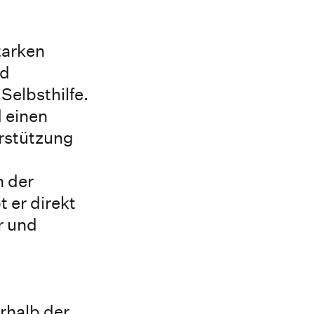
tarken
nd
Selbsthilfe.
d einen
erstützung
n der
 er direkt
r und
rhalb der