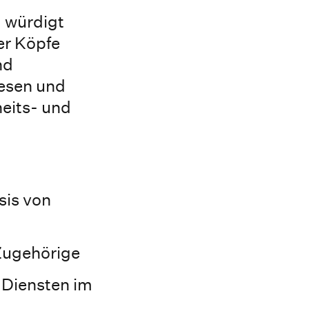
 würdigt
er Köpfe
nd
wesen und
heits- und
sis von
Zugehörige
 Diensten im