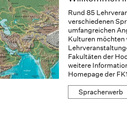
Rund 85 Lehrveran
verschiedenen Spr
umfangreichen Ang
Kulturen möchten w
Lehrveranstaltunge
Fakultäten der Ho
weitere Informatio
Homepage der FK1
Spracherwerb