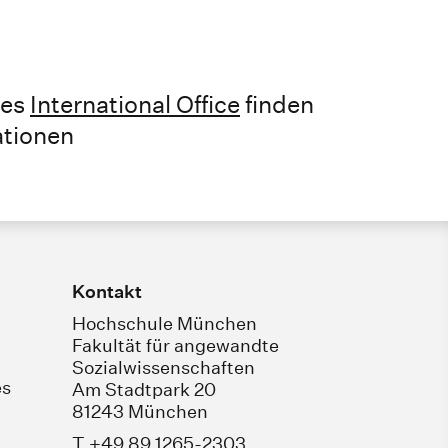
des
International Office
finden
ationen
Kontakt
Hochschule München
Fakultät für angewandte
Sozialwissenschaften
es
Am Stadtpark 20
81243 München
T +49 89 1265-2303