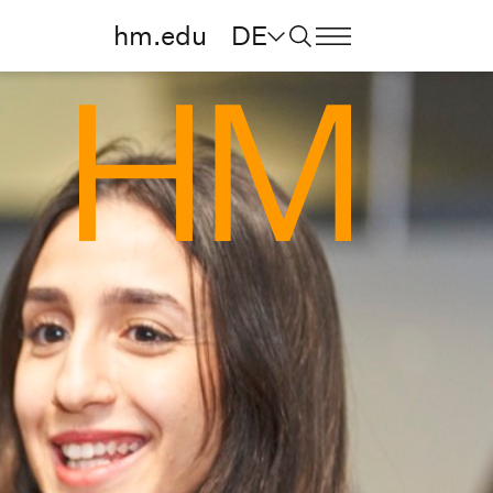
hm.edu
DE