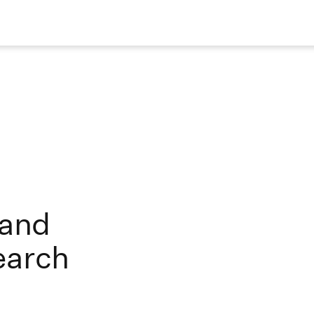
 and
earch