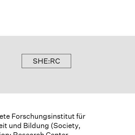
SHE:RC
te Forschungsinstitut für
it und Bildung (Society,
ion: Research Center –