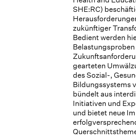
SHE:RC) beschäftig
Herausforderungen
zukünftiger Transf
Bedient werden hie
Belastungsproben 
Zukunftsanforderun
gearteten Umwälz
des Sozial-, Gesun
Bildungssystems ve
bündelt aus interd
Initiativen und Exp
und bietet neue Im
erfolgversprechen
Querschnittsthemen