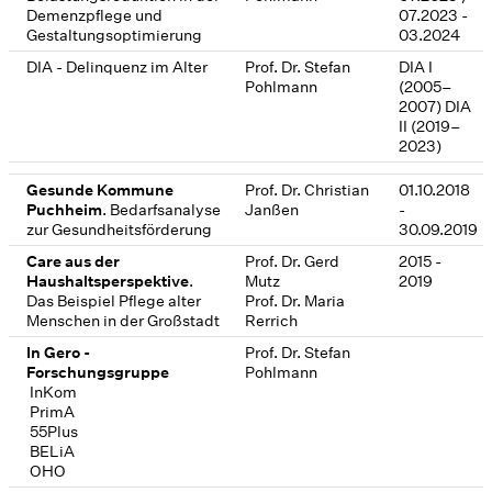
Demenzpflege und
07.2023 -
Gestaltungsoptimierung
03.2024
DIA - Delinquenz im Alter
Prof. Dr. Stefan
DIA I
Pohlmann
(2005–
2007) DIA
II (2019–
2023)
Gesunde Kommune
Prof. Dr. Christian
01.10.2018
Puchheim
. Bedarfsanalyse
Janßen
-
zur Gesundheitsförderung
30.09.2019
Care aus der
Prof. Dr. Gerd
2015 -
Haushaltsperspektive
.
Mutz
2019
Das Beispiel Pflege alter
Prof. Dr. Maria
Menschen in der Großstadt
Rerrich
In Gero -
Prof. Dr. Stefan
Forschungsgruppe
Pohlmann
­ InKom
­ PrimA
­ 55Plus
­ BELiA
­ OHO