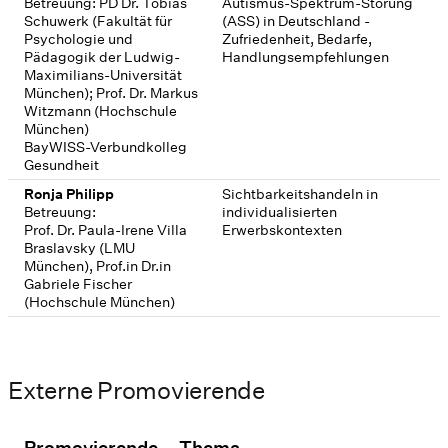
Betreuung: PD Dr. Tobias
Autismus-Spektrum-Störung
Schuwerk (Fakultät für
(ASS) in Deutschland -
Psychologie und
Zufriedenheit, Bedarfe,
Pädagogik der Ludwig-
Handlungsempfehlungen
Maximilians-Universität
München); Prof. Dr. Markus
Witzmann (Hochschule
München)
BayWISS-Verbundkolleg
Gesundheit
Ronja Philipp
Sichtbarkeitshandeln in
Betreuung:
individualisierten
Prof. Dr. Paula-Irene Villa
Erwerbskontexten
Braslavsky (LMU
München), Prof.in Dr.in
Gabriele Fischer
(Hochschule München)
Externe Promovierende
Promovierende
Thema