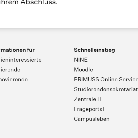
 ihrem Abschluss.
rmationen für
Schnelleinstieg
ieninteressierte
NINE
ierende
Moodle
movierende
PRIMUSS Online Servic
Studierendensekretariat
Zentrale IT
Frageportal
Campusleben