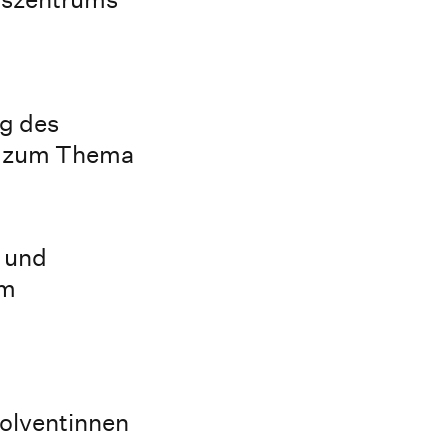
ng des
bel zum Thema
 und
um
solventinnen