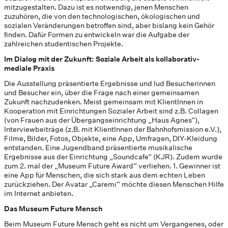
mitzugestalten. Dazu ist es notwendig, jenen Menschen
zuzuhören, die von den technologischen, ökologischen und
sozialen Veränderungen betroffen sind, aber bislang kein Gehör
finden. Dafür Formen zu entwickeln war die Aufgabe der
zahlreichen studentischen Projekte.
Im Dialog mit der Zukunft: Soziale Arbeit als kollaborativ-
mediale Praxis
Die Ausstellung präsentierte Ergebnisse und lud Besucherinnen
und Besucher ein, über die Frage nach einer gemeinsamen
Zukunft nachzudenken. Meist gemeinsam mit KlientInnen in
Kooperation mit Einrichtungen Sozialer Arbeit sind z.B. Collagen
(von Frauen aus der Übergangseinrichtung „Haus Agnes“),
Interviewbeiträge (z.B. mit KlientInnen der Bahnhofsmission e.V.),
Filme, Bilder, Fotos, Objekte, eine App, Umfragen, DIY-Kleidung
entstanden. Eine Jugendband präsentierte musikalische
Ergebnisse aus der Einrichtung „Soundcafe“ (KJR). Zudem wurde
zum 2. mal der „Museum Future Award“ verliehen. 1. Gewinner ist
eine App für Menschen, die sich stark aus dem echten Leben
zurückziehen. Der Avatar „Caremi“ möchte diesen Menschen Hilfe
im Internet anbieten.
Das Museum Future Mensch
Beim Museum Future Mensch geht es nicht um Vergangenes, oder