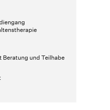
udiengang
ltenstherapie
t Beratung und Teilhabe
t