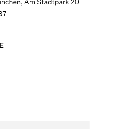
ünchen, Am Stadtpark 20
37
E