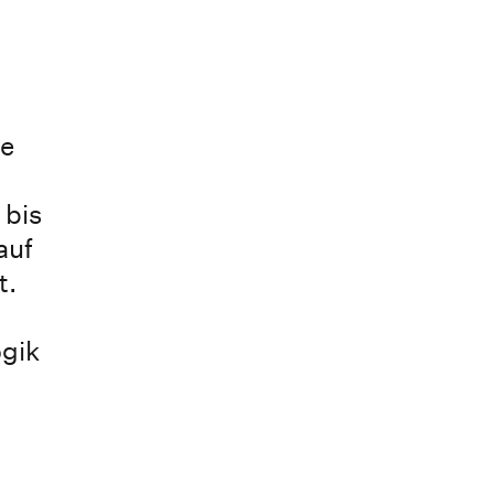
he
 bis
auf
t.
ogik